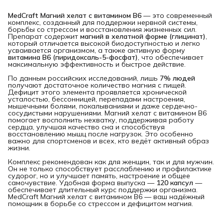
MedCraft Магний хелат с витамином В6
— это современный
комплекс, созданный для поддержки нервной системы,
борьбы со стрессом и восстановления жизненных сил.
Препарат содержит
магний в хелатной форме (глицинат)
,
который отличается высокой биодоступностью и легко
усваивается организмом, а также активную форму
витамина В6 (пиридоксаль-5-фосфат)
, что обеспечивает
максимальную эффективность и быстрое действие.
По данным российских исследований, лишь
7% людей
получают достаточное количество магния с пищей.
Дефицит этого элемента проявляется хронической
усталостью, бессонницей, перепадами настроения,
мышечными болями, покалываниями и даже сердечно-
сосудистыми нарушениями. Магний хелат с витамином В6
помогает восполнить нехватку, поддерживая работу
сердца, улучшая качество сна и способствуя
восстановлению мышц после нагрузок. Это особенно
важно для спортсменов и всех, кто ведёт активный образ
жизни.
Комплекс рекомендован как для женщин, так и для мужчин.
Он не только способствует расслаблению и профилактике
судорог, но и улучшает память, настроение и общее
самочувствие. Удобная форма выпуска —
120 капсул
—
обеспечивает длительный курс поддержки организма.
MedCraft Магний хелат с витамином В6 — ваш надёжный
помощник в борьбе со стрессом и дефицитом магния.