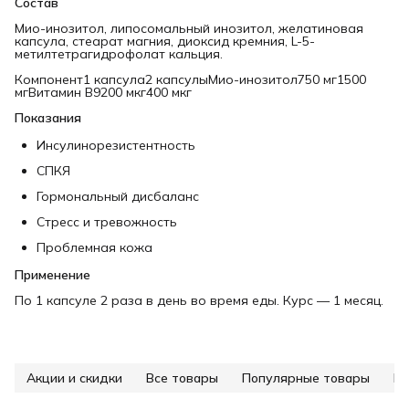
Состав
Мио-инозитол, липосомальный инозитол, желатиновая
капсула, стеарат магния, диоксид кремния, L-5-
метилтетрагидрофолат кальция.
Компонент1 капсула2 капсулыМио-инозитол750 мг1500
мгВитамин B9200 мкг400 мкг
Показания
Инсулинорезистентность
СПКЯ
Гормональный дисбаланс
Стресс и тревожность
Проблемная кожа
Применение
По 1 капсуле 2 раза в день во время еды. Курс — 1 месяц.
Акции и скидки
Все товары
Популярные товары
Ре