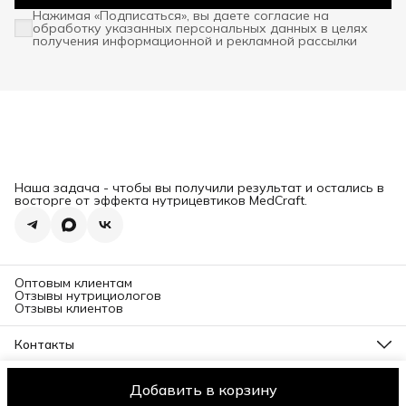
Нажимая «Подписаться», вы даете согласие на
обработку указанных персональных данных в целях
получения информационной и рекламной рассылки
Наша задача - чтобы вы получили результат и остались в
восторге от эффекта нутрицевтиков MedCraft.
Оптовым клиентам
Отзывы нутрициологов
Отзывы клиентов
Контакты
Телефон
8 (800) 777-83-29
Добавить в корзину
Политика обработки персональных данных
Оплата
Доставка
Эл. почта
im@med-craft.ru