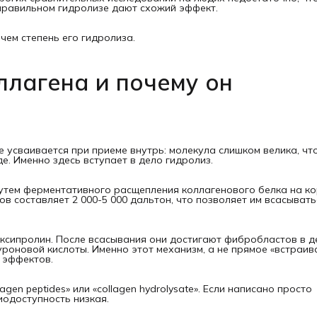
 правильном гидролизе дают схожий эффект.
чем степень его гидролиза.
ллагена и почему он
е усваивается при приеме внутрь: молекула слишком велика, чт
е. Именно здесь вступает в дело гидролиз.
путем ферментативного расщепления коллагенового белка на к
в составляет 2 000-5 000 дальтон, что позволяет им всасывать
оксипролин. После всасывания они достигают фибробластов в д
уроновой кислоты. Именно этот механизм, а не прямое «встраив
 эффектов.
agen peptides» или «collagen hydrolysate». Если написано просто
биодоступность низкая.