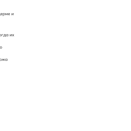
дерме и
огда их
ко
Кожа