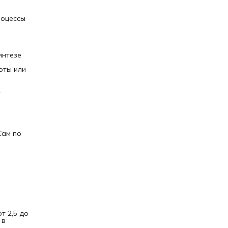
роцессы
интезе
оты или
.
Сам по
т 2,5 до
 в