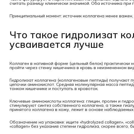
считать разницу клинически значимой. Оба источника при
Принципиальный момент: источник коллагена менее важен, 
Что такое гидролизат ко
усваивается лучше
Коллаген в нативной форме (цельный белок) практически н
пройти через стенку кишечника в кровь в неизмененном вид
Гидролизат коллагена (коллагеновые пептиды) получают 
цепочки аминокислот. Средняя молекулярная масса пептидо
тонком кишечнике и поступать в кровоток.
Ключевые аминокислоты коллагена: глицин, пролин и гидр
стимулируют синтез собственного коллагена, а также гиал
принятого коллагена в кожу, лежит в основе наблюдаемых
Обозначение на упаковке: ищите «hydrolyzed collagen», «coll
«collagen» без указания степени гидролиза, скорее всего, 