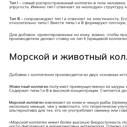
Тип I
– самый распространенный коллаген в теле человека.
упругость. Именно тип I отвечает за «молодую» структуру 
Тип III
– сопровождает тип I и отвечает за эластичность. Е
относительно типа I. Вместе типы I и III формируют плотную
Для добавок, ориентированных на кожу, важно, чтобы прод
производители делают ставку на тип II (хрящевой коллаген)
Морской и животный колл
Добавки с коллагеном производятся из двух основных ист
Животный коллаген
получают преимущественно из шкуры, к
Содержит типы I и III в высокой концентрации. Считается 
Морской коллаген
извлекают из кожи и чешуи рыбы (преимущ
несколько меньше, чем у животного, что теоретически улу
альтернатива для тех, кто не употребляет свинину или гов
«Морской коллаген имеет более высокую биодоступность по
часто фигурирует в маркетинговых материалах. Однако с