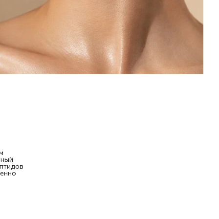
м
ьный
ептидов
менно