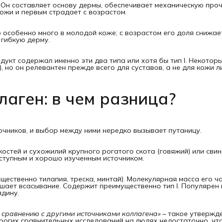
 Он составляет основу дермы, обеспечивает механическую проч
кожи и первым страдает с возрастом.
го особенно много в молодой коже; с возрастом его доля снижае
, гибкую дерму.
укт содержал именно эти два типа или хотя бы тип I. Некотор
, но он релевантен прежде всего для суставов, а не для кожи л
аген: в чем разница?
очников, и выбор между ними нередко вызывает путаницу.
остей и сухожилий крупного рогатого скота (говяжий) или свин
доступным и хорошо изученным источником.
ественно тилапия, треска, минтай). Молекулярная масса его ч
чшает всасывание. Содержит преимущественно тип I. Популярен 
ядину.
 сравнению с другими источниками коллагена»
– такое утвержд
трогих сравнительных исследований на людях недостаточно, чт