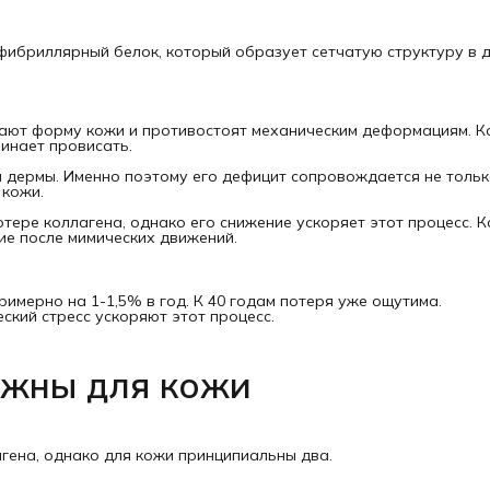
 фибриллярный белок, который образует сетчатую структуру в 
ют форму кожи и противостоят механическим деформациям. К
чинает провисать.
 дермы. Именно поэтому его дефицит сопровождается не толь
 кожи.
тере коллагена, однако его снижение ускоряет этот процесс. 
ие после мимических движений.
римерно на 1-1,5% в год. К 40 годам потеря уже ощутима.
ский стресс ускоряют этот процесс.
ажны для кожи
агена, однако для кожи принципиальны два.