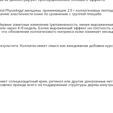
 and Physiology) женщины, принимавшие 2,5 г коллагеновых пептид
шение эластичности кожи по сравнению с группой плацебо.
Первые заметные изменения (увлажненность, менее выраженные
ли через 4-8 недель. Более выраженный эффект на плотность 
м, что обновление коллагенового матрикса кожи занимает месяцы
езультата. Коллаген имеет смысл как ежедневная добавка курс
еняет солнцезащитный крем, ретинол или другие доказанные ме
правлен прежде всего на поддержание структуры дермы изнутри