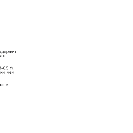
содержит
кто
0,5 г),
ки, чем
льше