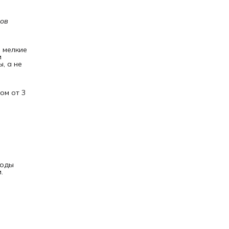
ов 
 мелкие
и
, а не
ом от 3
тоды
.