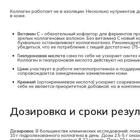
Коллаген работает не в изоляции. Несколько нутриентов 
в коже.
Витамин C
– обязательный кофактор для ферментов про
зрелых коллагеновых волокон. Без витамина C новый к
буквально останавливает коллагеногенез. Рекомендует
убедиться, что ее потребление с пищей достаточно (75-9
Гиалуроновая кислота
сама по себе не ускоряет синтез 
Коллаген и гиалуроновая кислота действуют на разные
Цинк
участвует в работе металлопротеиназ и поддерж
сопровождается замедленным заживлением кожи.
Кремний
(ортокремниевая кислота) ускоряет созревани
себе не является приоритетной добавкой, но в комплек
Дозировка и сроки резу
Дозировка.
В большинстве клинических исследований, пока
10 г гидролизованного коллагена в день. Дозы 2,5-5 г ок
исследованиях длительностью 8-12 недель. Дозы 10 г и 