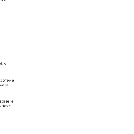
обы
ороткие
ся в
ерме и
ание»