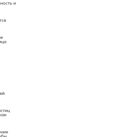
ность и
тся
ые
ица.
ей.
астиц
как
ение
обы