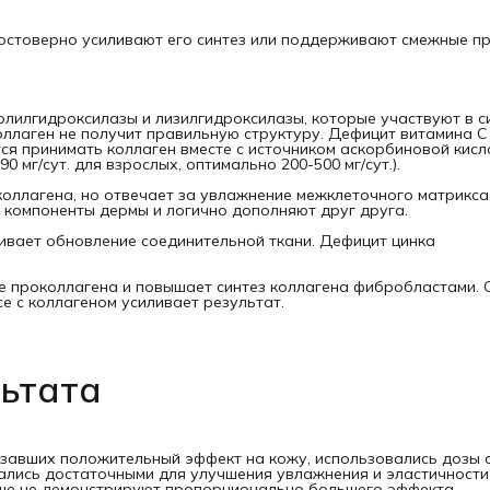
достоверно усиливают его синтез или поддерживают смежные п
лилгидроксилазы и лизилгидроксилазы, которые участвуют в с
оллаген не получит правильную структуру. Дефицит витамина C
ся принимать коллаген вместе с источником аскорбиновой кисл
0 мг/сут. для взрослых, оптимально 200-500 мг/сут.).
коллагена, но отвечает за увлажнение межклеточного матрикса
 компоненты дермы и логично дополняют друг друга.
ивает обновление соединительной ткани. Дефицит цинка
е проколлагена и повышает синтез коллагена фибробластами. 
се с коллагеном усиливает результат.
льтата
завших положительный эффект на кожу, использовались дозы о
азались достаточными для улучшения увлажнения и эластичности
выше не демонстрируют пропорционально большего эффекта.