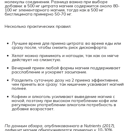
молекулы соединения. Разница важна при выборе
добавки: в 500 мг цитрата магния содержится около 80-
100 мг элементарного магния, тогда как в 500 мг
бисглицината примерно 50-70 мг.
Несколько практических правил:
Лучшее время для приема цитрата: во время еды или
сразу после, чтобы снизить риск дискомфорта.
Хелат можно принимать и натощак, так как он мягче
действует на слизистую.
Вечерний прием любой формы магния поддерживает
расслабление и ускоряет засыпание.
Разделить суточную дозу на 2 приема эффективнее,
чем принять все сразу: так кишечник усваивает магний
полнее.
Кофеин и алкоголь усиливают выведение магния с
мочой, поэтому при высоком потреблении кофе или
регулярном употреблении алкоголя потребность в
добавке возрастает.
По данным обзора, опубликованного в Nutrients (2017), 
дефицит магния обнаруживается примерно у 10-30% 