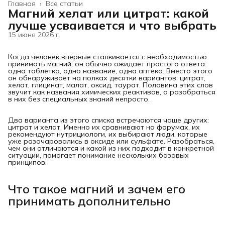
Главная
›
Все статьи
Магний хелат или цитрат: какой
лучше усваивается и что выбрать
15 июня 2026 г.
Когда человек впервые сталкивается с необходимостью
принимать магний, он обычно ожидает простого ответа:
одна таблетка, одно название, одна аптека. Вместо этого
он обнаруживает на полках десятки вариантов: цитрат,
хелат, глицинат, малат, оксид, таурат. Половина этих слов
звучит как названия химических реактивов, а разобраться
в них без специальных знаний непросто.
Два варианта из этого списка встречаются чаще других:
цитрат и хелат. Именно их сравнивают на форумах, их
рекомендуют нутрициологи, их выбирают люди, которые
уже разочаровались в оксиде или сульфате. Разобраться,
чем они отличаются и какой из них подходит в конкретной
ситуации, помогает понимание нескольких базовых
принципов.
Что такое магний и зачем его
принимать дополнительно