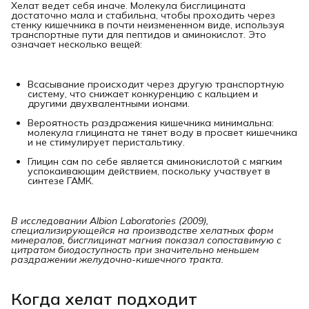
Хелат ведет себя иначе. Молекула бисглицината
достаточно мала и стабильна, чтобы проходить через
стенку кишечника в почти неизмененном виде, используя
транспортные пути для пептидов и аминокислот. Это
означает несколько вещей:
Всасывание происходит через другую транспортную
систему, что снижает конкуренцию с кальцием и
другими двухвалентными ионами.
Вероятность раздражения кишечника минимальна:
молекула глицината не тянет воду в просвет кишечника
и не стимулирует перистальтику.
Глицин сам по себе является аминокислотой с мягким
успокаивающим действием, поскольку участвует в
синтезе ГАМК.
В исследовании Albion Laboratories (2009), 
специализирующейся на производстве хелатных форм 
минералов, бисглицинат магния показал сопоставимую с 
цитратом биодоступность при значительно меньшем 
раздражении желудочно-кишечного тракта.
Когда хелат подходит