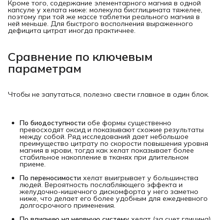
Кроме того, содержание элементарного магния в одной
капсуле у хелата ниже: молекула бисглицината тяжелее,
поэтому при той же массе таблетки реального магния в
ней меньше. Для быстрого восполнения выраженного
дефицита цитрат иногда практичнее.
Сравнение по ключевым
параметрам
Чтобы не запутаться, полезно свести главное в один блок.
По биодоступности
обе формы существенно
превосходят оксид и показывают схожие результаты
между собой. Ряд исследований дает небольшое
преимущество цитрату по скорости повышения уровня
магния в крови, тогда как хелат показывает более
стабильное накопление в тканях при длительном
приеме.
По переносимости
хелат выигрывает у большинства
людей. Вероятность послабляющего эффекта и
желудочно-кишечного дискомфорта у него заметно
ниже, что делает его более удобным для ежедневного
долгосрочного применения.
По влиянию на нервную систему
хелат (за счет глицина)