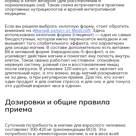
нормы) и хелат вечером (для расслабления и
нормализации сна). Такая схема встречается в практике
спортивных нутрициологов и врачей интегративной
медицины.
Если вы решили выбрать хелатную форму, стоит обратить
внимание на «
Магний хелат» от MedCraft
. Здесь
использована хелатная форма (глицинат) — одна из самых
биодоступных, которая мягко переносится желудком и не
вызывает того слабительного эффекта, что характерен
для оксида магния. В составе дополнительно есть витамин
B6 в активной форме (пиридоксаль-5-фосфат), а он
усиливает действие магния и помогает ему попасть внутрь
клеток. Такая связка работает на главное: спокойную
нервную систему, ровный сон и восстановление мышц
после нагрузок. В упаковке 120 капсул, чего хватает на
длительный курс, а это важно, ведь магний раскрывается
не за день, а при регулярном приёме. Для тех, кто хочет
один продукт и для снятия стресса, и для сна, и для тонуса,
это удобный вариант «все в одном».
Дозировки и общие правила
приема
Суточная потребность в магнии для взрослого человека
составляет 300-420 мг (рекомендации ВОЗ). Это
потребность в элементарном магнии, а не в весе всей