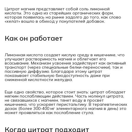
Цитрат магния представляет собой соль лимонной
кислоты. Это одна из старейших органических форм,
которая появилась на рынке задолго до того, как слово
«хелат» вошло в обиход у покупателей добавок.
Как он работает
Лимонная кислота создает кислую среду в кишечнике, что
улучшает растворимость магния и облегчает его
всасывание. Механизм усвоения задействует как активный
транспорт (через специальные белки-переносчики), так и
пассивную диффузию. Благодаря этому цитрат
показывает стабильную биодоступность даже при
сниженной кислотности желудка.
Еще одно свойство, которое стоит знать: цитрат обладает
мягким послабляющим действием. Часть молекул цитрата,
не связавшихся с магнием, тянет воду в просвет
кишечника, что ускоряет перистальтику. В терапевтических
дозах (более 300-400 мг элементарного магния в день) это
может проявляться как послабление стула.
Когда цитрат подходит