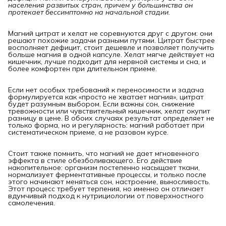
населения развитых стран, причем у большинства он 
протекает бессимптомно на начальной стадии.
Магний цитрат и хелат не соревнуются друг с другом: они
решают похожие задачи разными путями. Цитрат быстрее
восполняет дефицит, стоит дешевле и позволяет получить
больше магния в одной капсуле. Хелат мягче действует на
кишечник, лучше подходит для нервной системы и сна, и
более комфортен при длительном приеме.
Если нет особых требований к переносимости и задача
формулируется как «просто не хватает магния», цитрат
будет разумным выбором. Если важны сон, снижение
тревожности или чувствительный кишечник, хелат окупит
разницу в цене. В обоих случаях результат определяет не
только форма, но и регулярность: магний работает при
систематическом приеме, а не разовом курсе.
Стоит также помнить, что магний не дает мгновенного
эффекта в стиле обезболивающего. Его действие
накопительное: организм постепенно насыщает ткани,
нормализует ферментативные процессы, и только после
этого начинают меняться сон, настроение, выносливость.
Этот процесс требует терпения, но именно он отличает
вдумчивый подход к нутрициологии от поверхностного
самолечения.