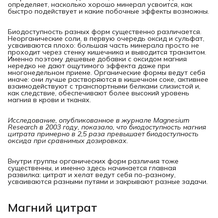
определяет, насколько хорошо минерал усвоится, как
быстро подействует и какие побочные эффекты возможны.
Биодоступность разных форм существенно различается.
Неорганические соли, в первую очередь оксид и сульфат,
усваиваются плохо: большая часть минерала просто не
проходит через стенку кишечника и выводится транзитом.
Именно поэтому дешевые добавки с оксидом магния
нередко не дают ощутимого эффекта даже при
многонедельном приеме. Органические формы ведут себя
иначе: они лучше растворяются в кишечном соке, активнее
взаимодействуют с транспортными белками слизистой и,
как следствие, обеспечивают более высокий уровень
магния в крови и тканях.
Исследование, опубликованное в журнале Magnesium 
Research в 2003 году, показало, что биодоступность магния 
цитрата примерно в 2,5 раза превышает биодоступность 
оксида при сравнимых дозировках.
Внутри группы органических форм различия тоже
существенны, и именно здесь начинается главная
развилка: цитрат и хелат ведут себя по-разному,
усваиваются разными путями и закрывают разные задачи.
Магний цитрат