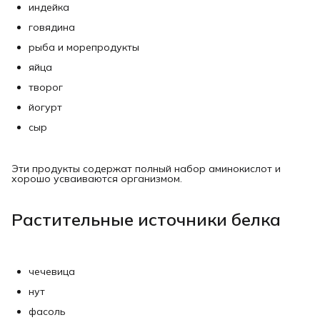
индейка
говядина
рыба и морепродукты
яйца
творог
йогурт
сыр
Эти продукты содержат полный набор аминокислот и
хорошо усваиваются организмом.
Растительные источники белка
чечевица
нут
фасоль